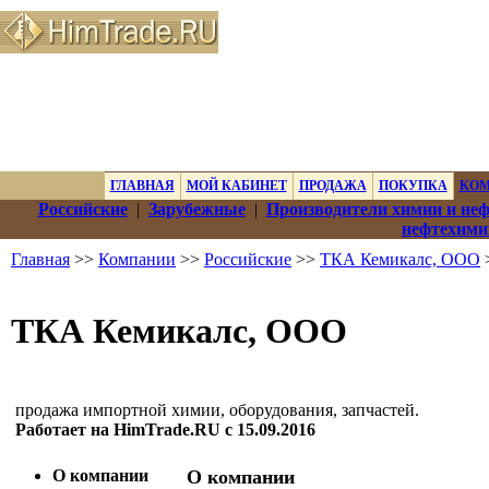
ГЛАВНАЯ
МОЙ КАБИНЕТ
ПРОДАЖА
ПОКУПКА
КО
Российские
|
Зарубежные
|
Производители химии и не
нефтехими
Главная
>>
Компании
>>
Российские
>>
ТКА Кемикалс, ООО
ТКА Кемикалс, ООО
продажа импортной химии, оборудования, запчастей.
Работает на HimTrade.RU с 15.09.2016
О компании
О компании