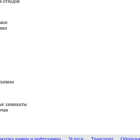
я отходов
мии
мии
 химии
ые химикаты
очая
окупка химии и нефтехимии
,
Услуги
,
Транспорт
,
Оборудо