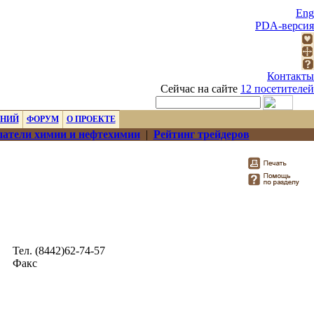
Eng
PDA-версия
Контакты
Сейчас на сайте
12 посетителей
ЕНИЙ
ФОРУМ
О ПРОЕКТЕ
атели химии и нефтехимии
|
Рейтинг трейдеров
Тел. (8442)62-74-57
Факс