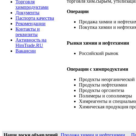
торговля хим.сырьем, утилизаци
Торговля
химпродуктами
Операции
Документы
Паспорта качества
Продажа химии и нефтехи
Рекомендации
Покупка химии и нефтехи
Контакты и
реквизиты
Активность на
Рынки химии и нефтехимии
HimTrade.RU
Вакансии
Российский рынок
Операции c химпродуктами
Продукты неорганической
Продукты нефтехимии
Продукты оргсинтеза
Полимеры и сополимеры
Химреагенты и специальн
Химическая продукция пр
Наши доски объявлений
Продажа химии и нефтехимии
,
П