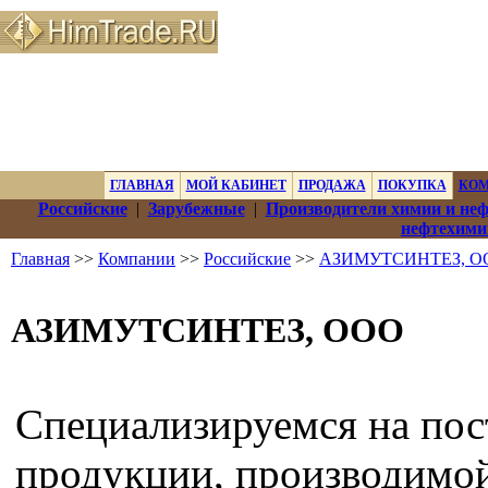
ГЛАВНАЯ
МОЙ КАБИНЕТ
ПРОДАЖА
ПОКУПКА
КО
Российские
|
Зарубежные
|
Производители химии и не
нефтехими
Главная
>>
Компании
>>
Российские
>>
АЗИМУТСИНТЕЗ, О
АЗИМУТСИНТЕЗ, ООО
Специализируемся на пос
продукции, производимо