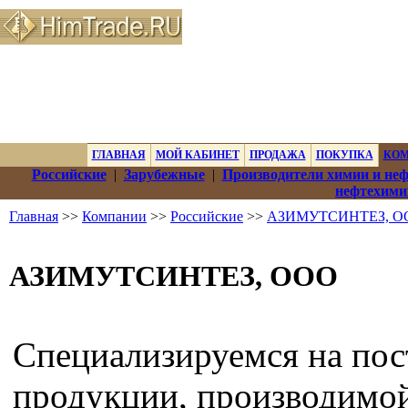
ГЛАВНАЯ
МОЙ КАБИНЕТ
ПРОДАЖА
ПОКУПКА
КО
Российские
|
Зарубежные
|
Производители химии и не
нефтехими
Главная
>>
Компании
>>
Российские
>>
АЗИМУТСИНТЕЗ, О
АЗИМУТСИНТЕЗ, ООО
Специализируемся на пос
продукции, производимо