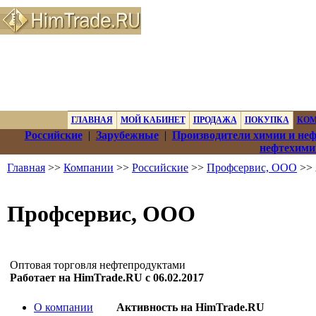
ГЛАВНАЯ
МОЙ КАБИНЕТ
ПРОДАЖА
ПОКУПКА
КО
Российские
|
Зарубежные
|
Производители химии и не
нефтехими
Главная
>>
Компании
>>
Российские
>>
Профсервис, ООО
>> 
Профсервис, ООО
Оптовая торговля нефтепродуктами
Работает на HimTrade.RU с 06.02.2017
О компании
Активность на HimTrade.RU