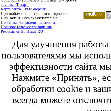
Copyright © 2003-2026, HimTrade.ru – проект
группы "Текарт"
.
Карта сайта...
PDA-версия...
При любом использовании материалов
HimTrade.RU ссылка обязательна.
Политика конфиденциальности
Пользовательское соглашение
Реклама на HimTrade.RU
Для улучшения работы с
пользователями мы исполь
эффективности сайта мы
Нажмите «Принять», ес
обработки cookie и ва
всегда можете отключит
вашег