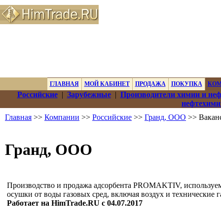
ГЛАВНАЯ
МОЙ КАБИНЕТ
ПРОДАЖА
ПОКУПКА
КО
Российские
|
Зарубежные
|
Производители химии и не
нефтехими
Главная
>>
Компании
>>
Российские
>>
Гранд, ООО
>> Вакан
Гранд, ООО
Производство и продажа адсорбента PROMAKTIV, используем
осушки от воды газовых сред, включая воздух и технические г
Работает на HimTrade.RU с 04.07.2017