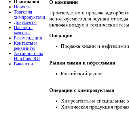
О компании
О компании
Новости
Торговля
Производство и продажа адсорбе
химпродуктами
используемого для осушки от воды 
Документы
включая воздух и технические газы
Паспорта
качества
Операции
Рекомендации
Контакты и
Продажа химии и нефтехими
реквизиты
Активность на
HimTrade.RU
Рынки химии и нефтехимии
Вакансии
Российский рынок
Операции c химпродуктами
Химреагенты и специальные 
Химическая продукция проча