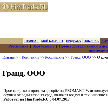
ГЛАВНАЯ
МОЙ КАБИНЕТ
ПРОДАЖА
ПОКУПКА
КО
Российские
|
Зарубежные
|
Производители химии и не
нефтехими
Главная
>>
Компании
>>
Российские
>>
Гранд, ООО
>> О ком
Гранд, ООО
Производство и продажа адсорбента PROMAKTIV, используем
осушки от воды газовых сред, включая воздух и технические г
Работает на HimTrade.RU с 04.07.2017