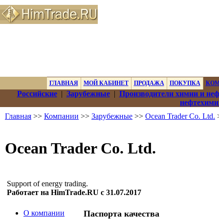
ГЛАВНАЯ
МОЙ КАБИНЕТ
ПРОДАЖА
ПОКУПКА
КО
Российские
|
Зарубежные
|
Производители химии и не
нефтехими
Главная
>>
Компании
>>
Зарубежные
>>
Ocean Trader Co. Ltd.
>
Ocean Trader Co. Ltd.
Support of energy trading.
Работает на HimTrade.RU с 31.07.2017
О компании
Паспорта качества