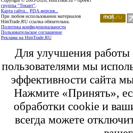
Copyright © 2003-2026, HimTrade.ru – проект
группы "Текарт"
.
Карта сайта...
PDA-версия...
При любом использовании материалов
HimTrade.RU ссылка обязательна.
Политика конфиденциальности
Пользовательское соглашение
Реклама на HimTrade.RU
Для улучшения работы с
пользователями мы исполь
эффективности сайта мы
Нажмите «Принять», ес
обработки cookie и ва
всегда можете отключит
вашег