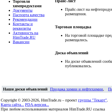
Прайс-лист
Торговля
химпродуктами
Прайс-лист на нефтепродук
Документы
размещения.
Паспорта качества
Рекомендации
Контакты и
Торговая площадка
реквизиты
Активность на
На торговой площадке пре
HimTrade.RU
размещались.
Вакансии
Доска объявлений
На доске объявлений сооб
публиковались.
Наши доски объявлений
Продажа химии и нефтехимии
,
П
Copyright © 2003-2026, HimTrade.ru – проект
группы "Текарт"
.
Карта сайта...
PDA-версия...
При любом использовании материалов HimTrade.RU ссылка