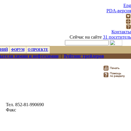
Eng
PDA-версия
Контакты
Сейчас на сайте
31 посетитель
ЕНИЙ
ФОРУМ
О ПРОЕКТЕ
атели химии и нефтехимии
|
Рейтинг трейдеров
Тел. 852-81-990690
Факс