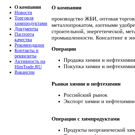
О компании
О компании
Новости
Торговля
производство ЖБИ, оптовая торгов
химпродуктами
металлопрокатом, азотными удобре
Документы
строительной, энергетической, мет
Паспорта
промышленности. Консалтинг в эне
качества
Рекомендации
Операции
Контакты и
реквизиты
Продажа химии и нефтехими
Активность на
Покупка химии и нефтехими
HimTrade.RU
Вакансии
Рынки химии и нефтехимии
Российский рынок
Экспорт химии и нефтехимии
Операции c химпродуктами
Продукты неорганической хи