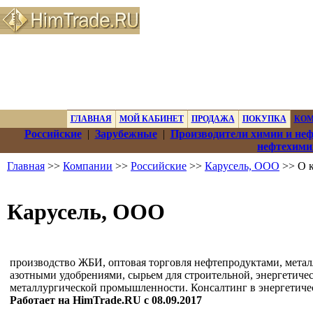
ГЛАВНАЯ
МОЙ КАБИНЕТ
ПРОДАЖА
ПОКУПКА
КО
Российские
|
Зарубежные
|
Производители химии и не
нефтехими
Главная
>>
Компании
>>
Российские
>>
Карусель, ООО
>> О 
Карусель, ООО
производство ЖБИ, оптовая торговля нефтепродуктами, мета
азотными удобрениями, сырьем для строительной, энергетичес
металлургической промышленности. Консалтинг в энергетичес
Работает на HimTrade.RU с 08.09.2017