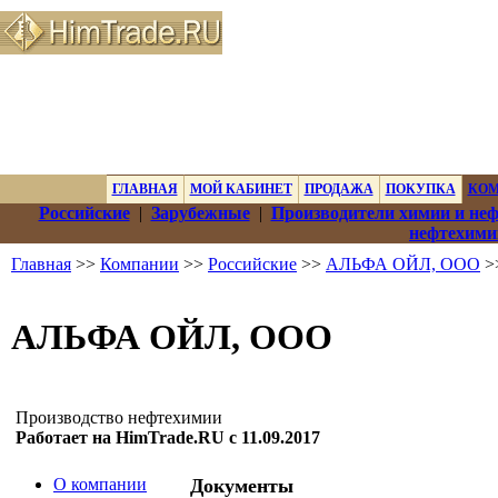
ГЛАВНАЯ
МОЙ КАБИНЕТ
ПРОДАЖА
ПОКУПКА
КО
Российские
|
Зарубежные
|
Производители химии и не
нефтехими
Главная
>>
Компании
>>
Российские
>>
АЛЬФА ОЙЛ, ООО
>
АЛЬФА ОЙЛ, ООО
Производство нефтехимии
Работает на HimTrade.RU с 11.09.2017
О компании
Документы