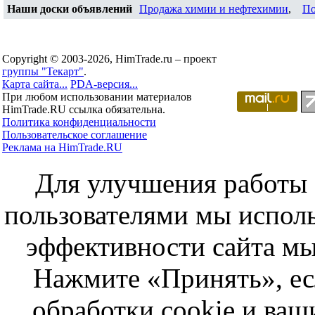
Наши доски объявлений
Продажа химии и нефтехимии
,
По
Copyright © 2003-2026, HimTrade.ru – проект
группы "Текарт"
.
Карта сайта...
PDA-версия...
При любом использовании материалов
HimTrade.RU ссылка обязательна.
Политика конфиденциальности
Пользовательское соглашение
Реклама на HimTrade.RU
Для улучшения работы с
пользователями мы исполь
эффективности сайта мы
Нажмите «Принять», ес
обработки cookie и ва