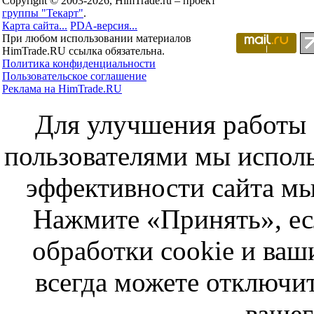
Copyright © 2003-2026, HimTrade.ru – проект
группы "Текарт"
.
Карта сайта...
PDA-версия...
При любом использовании материалов
HimTrade.RU ссылка обязательна.
Политика конфиденциальности
Пользовательское соглашение
Реклама на HimTrade.RU
Для улучшения работы с
пользователями мы исполь
эффективности сайта мы
Нажмите «Принять», ес
обработки cookie и ва
всегда можете отключит
вашег