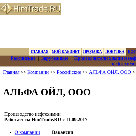
ГЛАВНАЯ
МОЙ КАБИНЕТ
ПРОДАЖА
ПОКУПКА
КО
Российские
|
Зарубежные
|
Производители химии и не
нефтехими
Главная
>>
Компании
>>
Российские
>>
АЛЬФА ОЙЛ, ООО
>
АЛЬФА ОЙЛ, ООО
Производство нефтехимии
Работает на HimTrade.RU с 11.09.2017
О компании
Вакансии