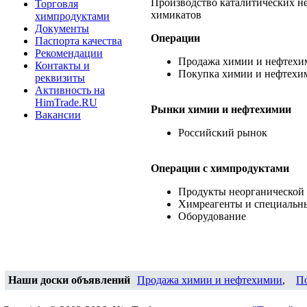
Производство каталитических н
Торговля
химикатов
химпродуктами
Документы
Операции
Паспорта качества
Рекомендации
Продажа химии и нефтехи
Контакты и
Покупка химии и нефтехи
реквизиты
Активность на
HimTrade.RU
Рынки химии и нефтехимии
Вакансии
Российский рынок
Операции c химпродуктами
Продукты неорганической
Химреагенты и специальн
Оборудование
Наши доски объявлений
Продажа химии и нефтехимии
,
П