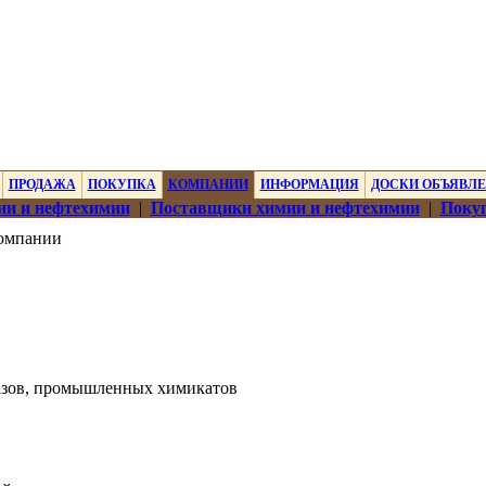
ПРОДАЖА
ПОКУПКА
КОМПАНИИ
ИНФОРМАЦИЯ
ДОСКИ ОБЪЯВЛ
ии и нефтехимии
|
Поставщики химии и нефтехимии
|
Покуп
омпании
азов, промышленных химикатов