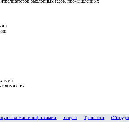
ейтрализаторов выхлопных газов, промышленных
мии
мии
 химии
ые химикаты
окупка химии и нефтехимии
,
Услуги
,
Транспорт
,
Оборудо