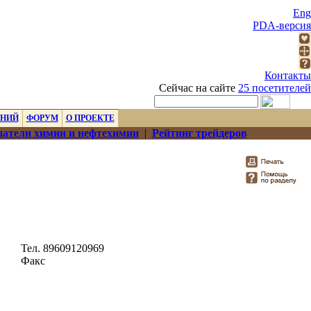
Eng
PDA-версия
Контакты
Сейчас на сайте
25 посетителей
ЕНИЙ
ФОРУМ
О ПРОЕКТЕ
атели химии и нефтехимии
|
Рейтинг трейдеров
Тел. 89609120969
Факс