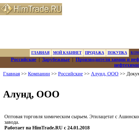
ГЛАВНАЯ
МОЙ КАБИНЕТ
ПРОДАЖА
ПОКУПКА
КО
Российские
|
Зарубежные
|
Производители химии и не
нефтехими
Главная
>>
Компании
>>
Российские
>>
Алунд, ООО
>> Доку
Алунд, ООО
Оптовая торговля химическим сырьем. Этилацетат с Ашинско
завода.
Работает на HimTrade.RU с 24.01.2018