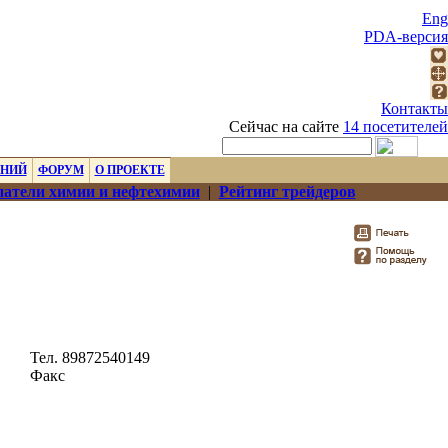
Eng
PDA-версия
Контакты
Сейчас на сайте
14 посетителей
ЕНИЙ
ФОРУМ
О ПРОЕКТЕ
атели химии и нефтехимии
|
Рейтинг трейдеров
Тел. 89872540149
Факс