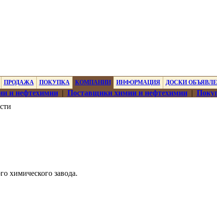
ПРОДАЖА
ПОКУПКА
КОМПАНИИ
ИНФОРМАЦИЯ
ДОСКИ ОБЪЯВЛ
ии и нефтехимии
|
Поставщики химии и нефтехимии
|
Покуп
сти
го химического завода.