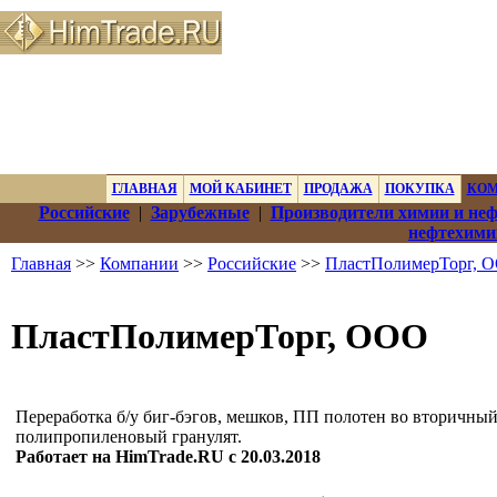
ГЛАВНАЯ
МОЙ КАБИНЕТ
ПРОДАЖА
ПОКУПКА
КО
Российские
|
Зарубежные
|
Производители химии и не
нефтехими
Главная
>>
Компании
>>
Российские
>>
ПластПолимерТорг, 
ПластПолимерТорг, ООО
Переработка б/у биг-бэгов, мешков, ПП полотен во вторичны
полипропиленовый гранулят.
Работает на HimTrade.RU с 20.03.2018