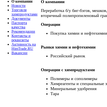
О компании
О компании
Новости
Торговля
Переработка б/у биг-бэгов, мешков
химпродуктами
вторичный полипропиленовый гран
Документы
Паспорта
Операции
качества
Рекомендации
Покупка химии и нефтехими
Контакты и
реквизиты
Активность на
Рынки химии и нефтехимии
HimTrade.RU
Вакансии
Российский рынок
Операции c химпродуктами
Полимеры и сополимеры
Химреагенты и специальные 
Минеральные удобрения
Тара