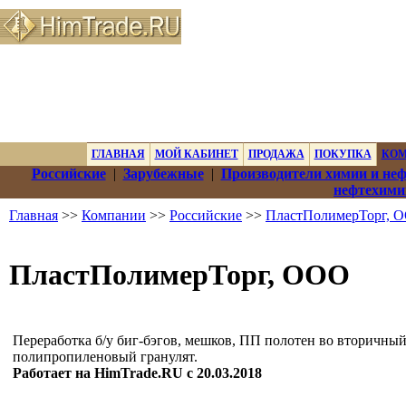
ГЛАВНАЯ
МОЙ КАБИНЕТ
ПРОДАЖА
ПОКУПКА
КО
Российские
|
Зарубежные
|
Производители химии и не
нефтехими
Главная
>>
Компании
>>
Российские
>>
ПластПолимерТорг, 
ПластПолимерТорг, ООО
Переработка б/у биг-бэгов, мешков, ПП полотен во вторичны
полипропиленовый гранулят.
Работает на HimTrade.RU с 20.03.2018