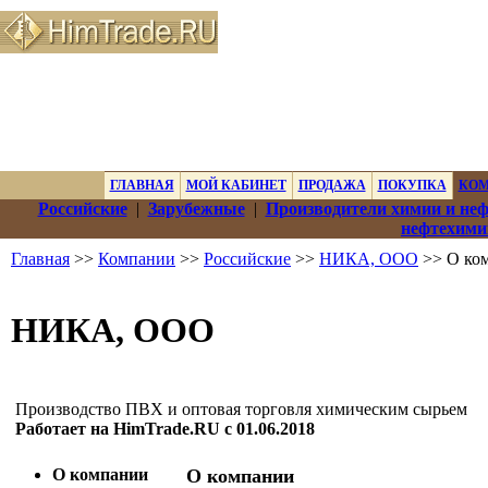
ГЛАВНАЯ
МОЙ КАБИНЕТ
ПРОДАЖА
ПОКУПКА
КО
Российские
|
Зарубежные
|
Производители химии и не
нефтехими
Главная
>>
Компании
>>
Российские
>>
НИКА, ООО
>> О ко
НИКА, ООО
Производство ПВХ и оптовая торговля химическим сырьем
Работает на HimTrade.RU с 01.06.2018
О компании
О компании