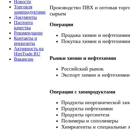
Новости
Торговля
Производство ПВХ и оптовая торг
химпродуктами
сырьем
Документы
Паспорта
Операции
качества
Рекомендации
Продажа химии и нефтехими
Контакты и
Покупка химии и нефтехими
реквизиты
Активность на
HimTrade.RU
Рынки химии и нефтехимии
Вакансии
Российский рынок
Экспорт химии и нефтехимии
Операции c химпродуктами
Продукты неорганической хи
Продукты нефтехимии
Продукты оргсинтеза
Полимеры и сополимеры
Химреагенты и специальные 