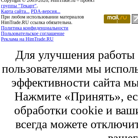
Copyright © 2003-2026, HimTrade.ru – проект
группы "Текарт"
.
Карта сайта...
PDA-версия...
При любом использовании материалов
HimTrade.RU ссылка обязательна.
Политика конфиденциальности
Пользовательское соглашение
Реклама на HimTrade.RU
Для улучшения работы с
пользователями мы исполь
эффективности сайта мы
Нажмите «Принять», ес
обработки cookie и ва
всегда можете отключит
вашег