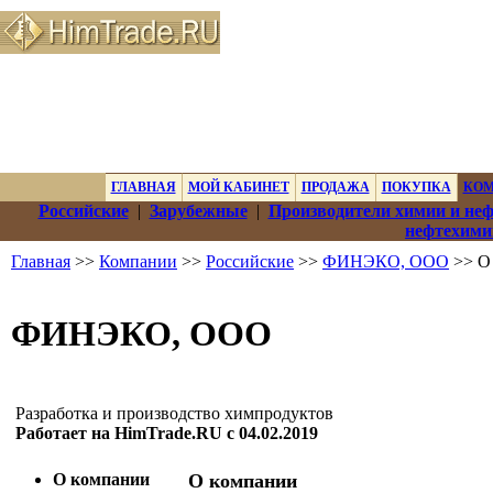
ГЛАВНАЯ
МОЙ КАБИНЕТ
ПРОДАЖА
ПОКУПКА
КО
Российские
|
Зарубежные
|
Производители химии и не
нефтехими
Главная
>>
Компании
>>
Российские
>>
ФИНЭКО, ООО
>> О
ФИНЭКО, ООО
Разработка и производство химпродуктов
Работает на HimTrade.RU с 04.02.2019
О компании
О компании