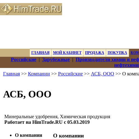
ГЛАВНАЯ
МОЙ КАБИНЕТ
ПРОДАЖА
ПОКУПКА
КО
Российские
|
Зарубежные
|
Производители химии и не
нефтехими
Главная
>>
Компании
>>
Российские
>>
АСБ, ООО
>> О комп
АСБ, ООО
Минеральные удобрения, Химическая продукция
Работает на HimTrade.RU с 05.03.2019
О компании
О компании