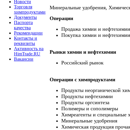
Новости
Торговля
Минеральные удобрения, Химическ
химпродуктами
Документы
Операции
Паспорта
качества
Продажа химии и нефтехими
Рекомендации
Покупка химии и нефтехими
Контакты и
реквизиты
Активность на
Рынки химии и нефтехимии
HimTrade.RU
Вакансии
Российский рынок
Операции c химпродуктами
Продукты неорганической хи
Продукты нефтехимии
Продукты оргсинтеза
Полимеры и сополимеры
Химреагенты и специальные 
Минеральные удобрения
Химическая продукция проча