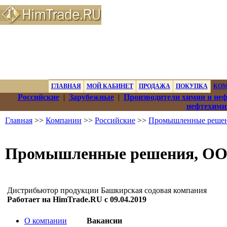
ГЛАВНАЯ
МОЙ КАБИНЕТ
ПРОДАЖА
ПОКУПКА
КО
Российские
|
Зарубежные
|
Производители химии и не
нефтехими
Главная
>>
Компании
>>
Российские
>>
Промышленные реше
Промышленные решения, О
Дистрибьютор продукции Башкирская содовая компания
Работает на HimTrade.RU с 09.04.2019
О компании
Вакансии