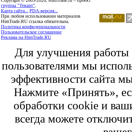
Copyright © 2003-2026, HimTrade.ru – проект
группы "Текарт"
.
Карта сайта...
PDA-версия...
При любом использовании материалов
HimTrade.RU ссылка обязательна.
Политика конфиденциальности
Пользовательское соглашение
Реклама на HimTrade.RU
Для улучшения работы с
пользователями мы исполь
эффективности сайта мы
Нажмите «Принять», ес
обработки cookie и ва
всегда можете отключит
вашег