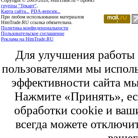
Copyright © 2003-2026, HimTrade.ru – проект
группы "Текарт"
.
Карта сайта...
PDA-версия...
При любом использовании материалов
HimTrade.RU ссылка обязательна.
Политика конфиденциальности
Пользовательское соглашение
Реклама на HimTrade.RU
Для улучшения работы с
пользователями мы исполь
эффективности сайта мы
Нажмите «Принять», ес
обработки cookie и ва
всегда можете отключит
вашег