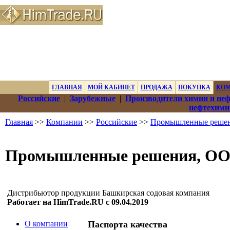
ГЛАВНАЯ
МОЙ КАБИНЕТ
ПРОДАЖА
ПОКУПКА
КО
Российские
|
Зарубежные
|
Производители химии и не
нефтехими
Главная
>>
Компании
>>
Российские
>>
Промышленные реше
Промышленные решения, О
Дистрибьютор продукции Башкирская содовая компания
Работает на HimTrade.RU с 09.04.2019
О компании
Паспорта качества