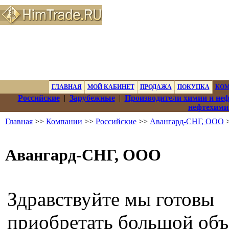
ГЛАВНАЯ
МОЙ КАБИНЕТ
ПРОДАЖА
ПОКУПКА
КО
Российские
|
Зарубежные
|
Производители химии и не
нефтехими
Главная
>>
Компании
>>
Российские
>>
Авангард-СНГ, ООО
>
Авангард-СНГ, ООО
Здравствуйте мы готовы
приобретать большой об