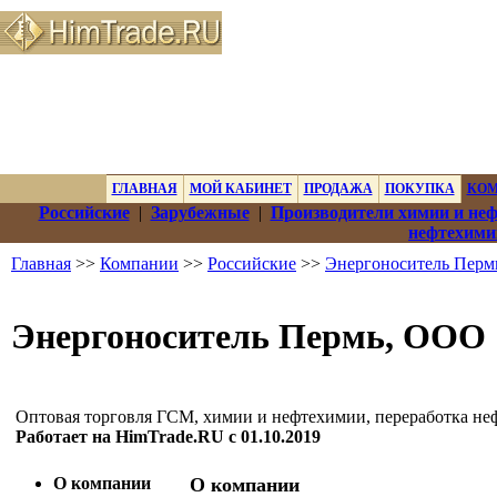
ГЛАВНАЯ
МОЙ КАБИНЕТ
ПРОДАЖА
ПОКУПКА
КО
Российские
|
Зарубежные
|
Производители химии и не
нефтехими
Главная
>>
Компании
>>
Российские
>>
Энергоноситель Пер
Энергоноситель Пермь, ООО
Оптовая торговля ГСМ, химии и нефтехимии, переработка не
Работает на HimTrade.RU с 01.10.2019
О компании
О компании