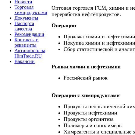
Новости
Торговля
Оптовая торговля ГСМ, химии и н
химпродуктами
переработка нефтепродуктов.
Документы
Паспорта
Операции
качества
Рекомендации
Продажа химии и нефтехими
Контакты и
Покупка химии и нефтехими
реквизиты
Сбор статистической и анали
Активность на
HimTrade.RU
Вакансии
Рынки химии и нефтехимии
Российский рынок
Операции c химпродуктами
Продукты неорганической хи
Продукты нефтехимии
Продукты оргсинтеза
Полимеры и сополимеры
Химреагенты и специальные 