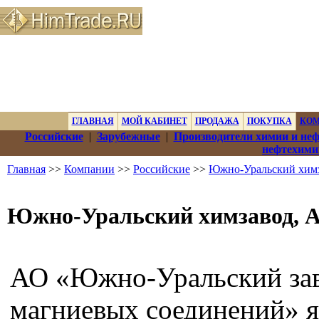
ГЛАВНАЯ
МОЙ КАБИНЕТ
ПРОДАЖА
ПОКУПКА
КО
Российские
|
Зарубежные
|
Производители химии и не
нефтехими
Главная
>>
Компании
>>
Российские
>>
Южно-Уральский хим
Южно-Уральский химзавод, 
АО «Южно-Уральский за
магниевых соединений» я