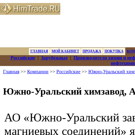
ГЛАВНАЯ
МОЙ КАБИНЕТ
ПРОДАЖА
ПОКУПКА
КО
Российские
|
Зарубежные
|
Производители химии и не
нефтехими
Главная
>>
Компании
>>
Российские
>>
Южно-Уральский хим
Южно-Уральский химзавод, 
АО «Южно-Уральский за
магниевых соединений» я