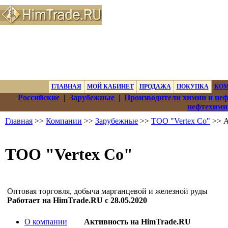
ГЛАВНАЯ
МОЙ КАБИНЕТ
ПРОДАЖА
ПОКУПКА
КО
Российские
|
Зарубежные
|
Производители химии и не
нефтехими
Главная
>>
Компании
>>
Зарубежные
>>
ТОО "Vertex Co"
>> А
ТОО "Vertex Co"
Оптовая торговля, добыча марганцевой и железной руды
Работает на HimTrade.RU с 28.05.2020
О компании
Активность на HimTrade.RU