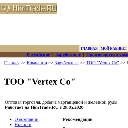
ГЛАВНАЯ
МОЙ КАБИНЕТ
Российские
|
Зарубежные
|
Производители хим
Главная
>>
Компании
>>
Зарубежные
>>
ТОО "Vertex Co"
>> 
ТОО "Vertex Co"
Оптовая торговля, добыча марганцевой и железной руды
Работает на HimTrade.RU с 28.05.2020
О компании
Рекомендации
Новости