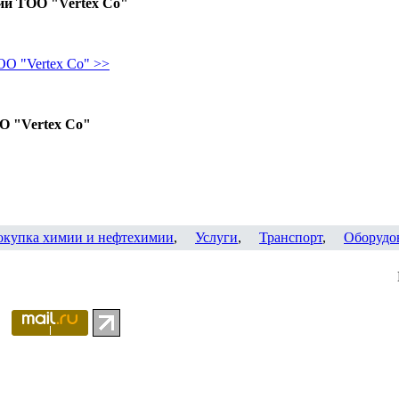
ии ТОО "Vertex Co"
О "Vertex Co" >>
О "Vertex Co"
окупка химии и нефтехимии
,
Услуги
,
Транспорт
,
Оборудо