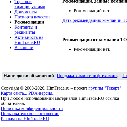
Рекомендации, данные компан
Торговля
химпродуктами
Рекомендаций нет.
Документы
Паспорта качества
Дать рекомендацию компании ТО
Рекомендации
Контакты и
реквизиты
Активность на
Рекомендации от компании ТО
HimTrade.RU
Вакансии
Рекомендаций нет.
Наши доски объявлений
Продажа химии и нефтехимии
,
П
Copyright © 2003-2026, HimTrade.ru – проект
группы "Текарт"
.
Карта сайта...
PDA-версия...
При любом использовании материалов HimTrade.RU ссылка
обязательна.
Политика конфиденциальности
Пользовательское соглашение
Реклама на HimTrade.RU