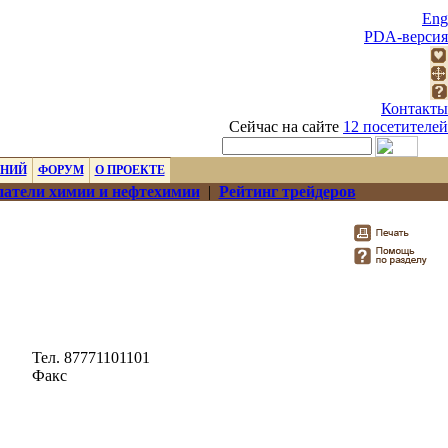
Eng
PDA-версия
Контакты
Сейчас на сайте
12 посетителей
ЕНИЙ
ФОРУМ
О ПРОЕКТЕ
атели химии и нефтехимии
|
Рейтинг трейдеров
Тел. 87771101101
Факс