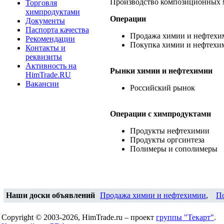
Производство композиционных 
Торговля
химпродуктами
Операции
Документы
Паспорта качества
Продажа химии и нефтехи
Рекомендации
Покупка химии и нефтехи
Контакты и
реквизиты
Активность на
Рынки химии и нефтехимии
HimTrade.RU
Вакансии
Российский рынок
Операции c химпродуктами
Продукты нефтехимии
Продукты оргсинтеза
Полимеры и сополимеры
Наши доски объявлений
Продажа химии и нефтехимии
,
П
Copyright © 2003-2026, HimTrade.ru – проект
группы "Текарт"
.