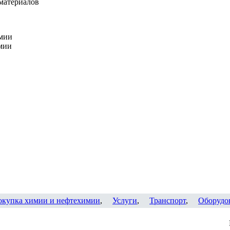
материалов
мии
мии
окупка химии и нефтехимии
,
Услуги
,
Транспорт
,
Оборудо