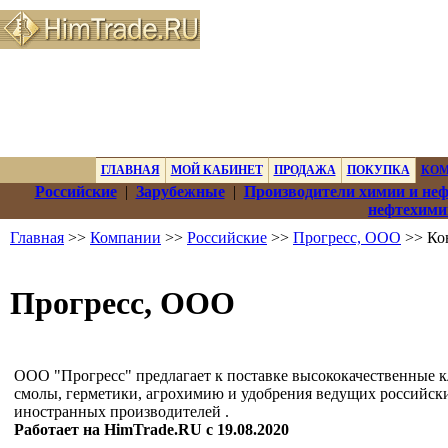
ГЛАВНАЯ
МОЙ КАБИНЕТ
ПРОДАЖА
ПОКУПКА
КО
Российские
|
Зарубежные
|
Производители химии и не
нефтехими
Главная
>>
Компании
>>
Российские
>>
Прогресс, ООО
>> Ко
Прогресс, ООО
ООО "Прогресс" предлагает к поставке высококачественные к
смолы, герметики, агрохимию и удобрения ведущих российск
иностранных производителей .
Работает на HimTrade.RU с 19.08.2020