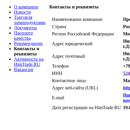
О компании
Контакты и реквизиты
Новости
Торговля
Наименование компании
Пр
химпродуктами
Страна
Ро
Документы
Паспорта
Регион Российской Федерации
Мо
качества
Ни
Рекомендации
Адрес юридический
г.Д
Контакты и
Ни
реквизиты
Адрес почтовый
г.Д
Активность на
HimTrade.RU
Телефон
+79
Вакансии
ИНН
524
Контактное лицо
Ма
Адрес веб-сайта (URL)
htt
На
E-mail
ко
Дата регистрации на HimTrade.RU
19.