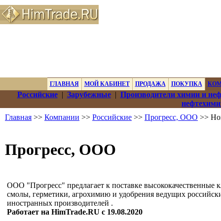
ГЛАВНАЯ
МОЙ КАБИНЕТ
ПРОДАЖА
ПОКУПКА
КО
Российские
|
Зарубежные
|
Производители химии и не
нефтехими
Главная
>>
Компании
>>
Российские
>>
Прогресс, ООО
>> Но
Прогресс, ООО
ООО "Прогресс" предлагает к поставке высококачественные к
смолы, герметики, агрохимию и удобрения ведущих российск
иностранных производителей .
Работает на HimTrade.RU с 19.08.2020