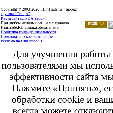
Copyright © 2003-2026, HimTrade.ru – проект
группы "Текарт"
.
Карта сайта...
PDA-версия...
При любом использовании материалов
HimTrade.RU ссылка обязательна.
Политика конфиденциальности
Пользовательское соглашение
Реклама на HimTrade.RU
Для улучшения работы с
пользователями мы исполь
эффективности сайта мы
Нажмите «Принять», ес
обработки cookie и ва
всегда можете отключит