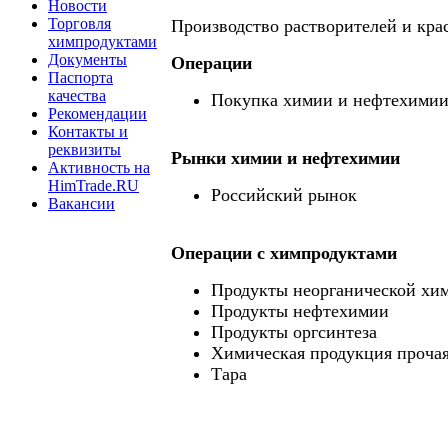
Новости
Торговля
Производство растворителей и кра
химпродуктами
Документы
Операции
Паспорта
качества
Покупка химии и нефтехими
Рекомендации
Контакты и
реквизиты
Рынки химии и нефтехимии
Активность на
HimTrade.RU
Российский рынок
Вакансии
Операции c химпродуктами
Продукты неорганической хи
Продукты нефтехимии
Продукты оргсинтеза
Химическая продукция проча
Тара