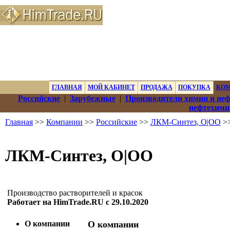
ГЛАВНАЯ
МОЙ КАБИНЕТ
ПРОДАЖА
ПОКУПКА
КО
Российские
|
Зарубежные
|
Производители химии и не
нефтехими
Главная
>>
Компании
>>
Российские
>>
ЛКМ-Синтез, О|ОО
>>
ЛКМ-Синтез, О|ОО
Производство растворителей и красок
Работает на HimTrade.RU с 29.10.2020
О компании
О компании