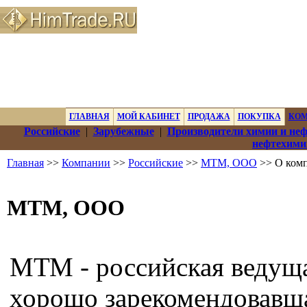
ГЛАВНАЯ
МОЙ КАБИНЕТ
ПРОДАЖА
ПОКУПКА
КО
Российские
|
Зарубежные
|
Производители химии и не
нефтехими
Главная
>>
Компании
>>
Российские
>>
MTM, ООО
>> О ком
MTM, ООО
МТМ - российская ведущ
хорошо зарекомендовавша