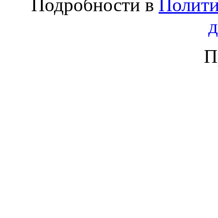
Подробности в
Полити
П