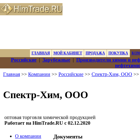
ГЛАВНАЯ
МОЙ КАБИНЕТ
ПРОДАЖА
ПОКУПКА
КО
Российские
|
Зарубежные
|
Производители химии и не
нефтехими
Главная
>>
Компании
>>
Российские
>>
Спектр-Хим, ООО
>>
Спектр-Хим, ООО
оптовая торговля химической продукцией
Работает на HimTrade.RU с 02.12.2020
О компании
Документы