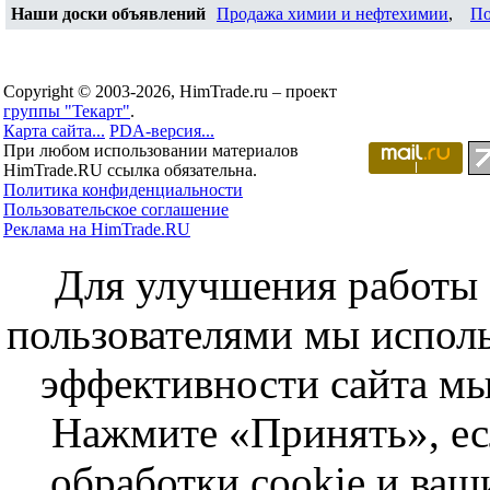
Наши доски объявлений
Продажа химии и нефтехимии
,
По
Copyright © 2003-2026, HimTrade.ru – проект
группы "Текарт"
.
Карта сайта...
PDA-версия...
При любом использовании материалов
HimTrade.RU ссылка обязательна.
Политика конфиденциальности
Пользовательское соглашение
Реклама на HimTrade.RU
Для улучшения работы с
пользователями мы исполь
эффективности сайта мы
Нажмите «Принять», ес
обработки cookie и ва