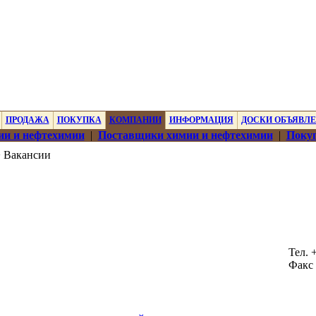
ПРОДАЖА
ПОКУПКА
КОМПАНИИ
ИНФОРМАЦИЯ
ДОСКИ ОБЪЯВЛ
ии и нефтехимии
|
Поставщики химии и нефтехимии
|
Покуп
 Вакансии
Тел. 
Факс