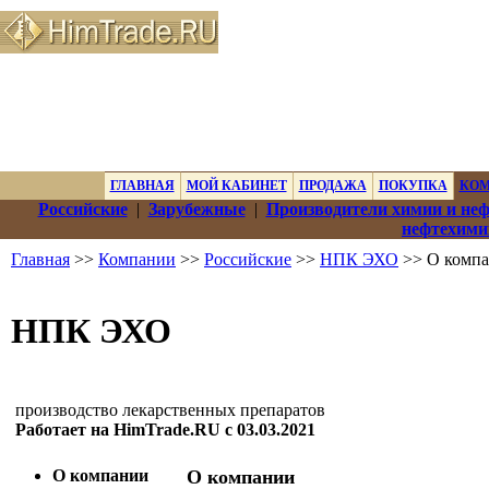
ГЛАВНАЯ
МОЙ КАБИНЕТ
ПРОДАЖА
ПОКУПКА
КО
Российские
|
Зарубежные
|
Производители химии и не
нефтехими
Главная
>>
Компании
>>
Российские
>>
НПК ЭХО
>> О комп
НПК ЭХО
производство лекарственных препаратов
Работает на HimTrade.RU с 03.03.2021
О компании
О компании