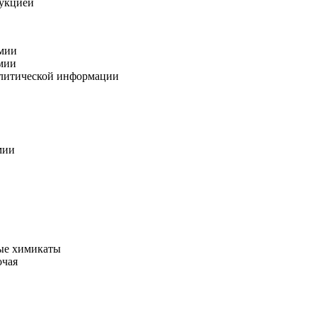
дукцией
мии
мии
алитической информации
мии
ые химикаты
очая