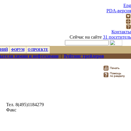
Eng
PDA-версия
Контакты
Сейчас на сайте
31 посетитель
ЕНИЙ
ФОРУМ
О ПРОЕКТЕ
атели химии и нефтехимии
|
Рейтинг трейдеров
Тел. 8(495)1184279
Факс