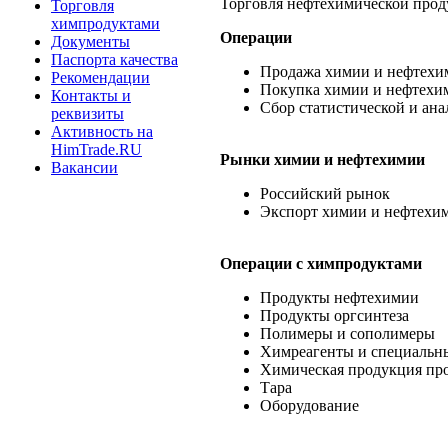
Торговля нефтехимической про
Торговля
химпродуктами
Операции
Документы
Паспорта качества
Продажа химии и нефтехи
Рекомендации
Покупка химии и нефтехи
Контакты и
Сбор статистической и ан
реквизиты
Активность на
HimTrade.RU
Рынки химии и нефтехимии
Вакансии
Российский рынок
Экспорт химии и нефтехи
Операции c химпродуктами
Продукты нефтехимии
Продукты оргсинтеза
Полимеры и сополимеры
Химреагенты и специальн
Химическая продукция пр
Тара
Оборудование