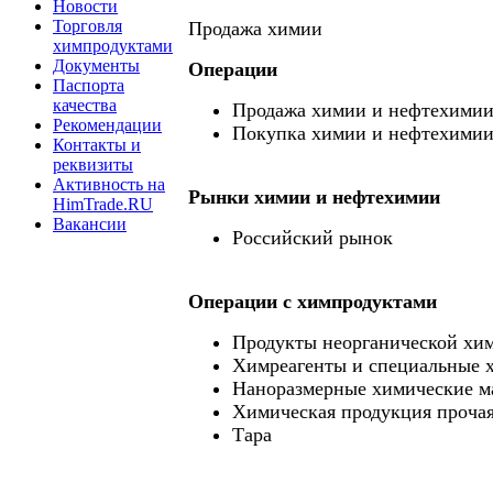
Новости
Торговля
Продажа химии
химпродуктами
Документы
Операции
Паспорта
качества
Продажа химии и нефтехими
Рекомендации
Покупка химии и нефтехими
Контакты и
реквизиты
Активность на
Рынки химии и нефтехимии
HimTrade.RU
Вакансии
Российский рынок
Операции c химпродуктами
Продукты неорганической хи
Химреагенты и специальные 
Наноразмерные химические м
Химическая продукция проча
Тара