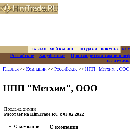
ГЛАВНАЯ
МОЙ КАБИНЕТ
ПРОДАЖА
ПОКУПКА
КО
Российские
|
Зарубежные
|
Производители химии и не
нефтехими
Главная
>>
Компании
>>
Российские
>>
НПП "Метхим", ООО
НПП "Метхим", ООО
Продажа химии
Работает на HimTrade.RU с 03.02.2022
О компании
О компании