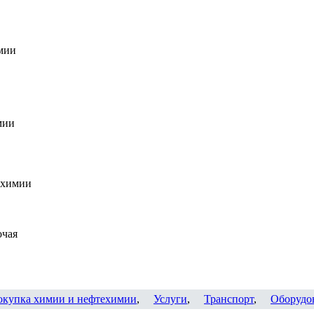
мии
мии
 химии
очая
окупка химии и нефтехимии
,
Услуги
,
Транспорт
,
Оборудо