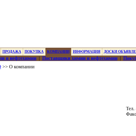
ПРОДАЖА
ПОКУПКА
КОМПАНИИ
ИНФОРМАЦИЯ
ДОСКИ ОБЪЯВЛ
ии и нефтехимии
|
Поставщики химии и нефтехимии
|
Покуп
О
>> О компании
Тел.
Фак