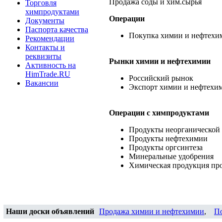
Продажа соды и хим.сырья
Торговля
химпродуктами
Операции
Документы
Паспорта качества
Покупка химии и нефтехи
Рекомендации
Контакты и
реквизиты
Рынки химии и нефтехимии
Активность на
HimTrade.RU
Российский рынок
Вакансии
Экспорт химии и нефтехи
Операции c химпродуктами
Продукты неорганической
Продукты нефтехимии
Продукты оргсинтеза
Минеральные удобрения
Химическая продукция пр
Наши доски объявлений
Продажа химии и нефтехимии
,
П