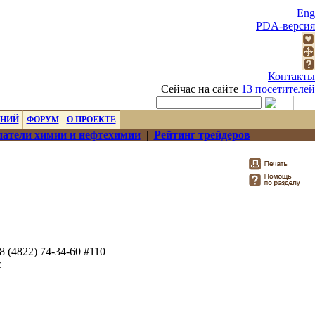
Eng
PDA-версия
Контакты
Сейчас на сайте
13 посетителей
ЕНИЙ
ФОРУМ
О ПРОЕКТЕ
атели химии и нефтехимии
|
Рейтинг трейдеров
 8 (4822) 74-34-60 #110
с