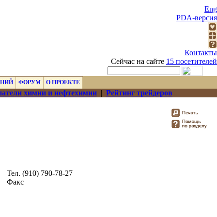
Eng
PDA-версия
Контакты
Сейчас на сайте
15 посетителей
ЕНИЙ
ФОРУМ
О ПРОЕКТЕ
атели химии и нефтехимии
|
Рейтинг трейдеров
Тел. (910) 790-78-27
Факс