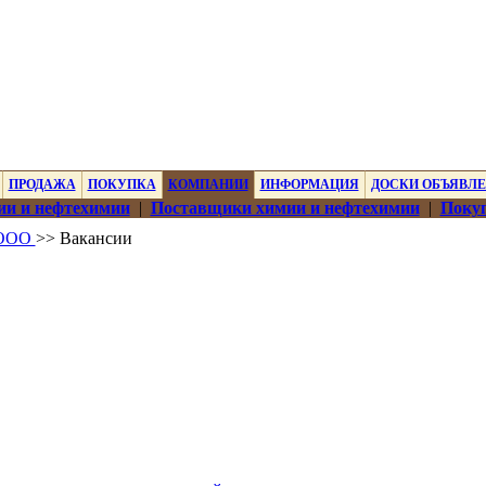
ПРОДАЖА
ПОКУПКА
КОМПАНИИ
ИНФОРМАЦИЯ
ДОСКИ ОБЪЯВЛ
ии и нефтехимии
|
Поставщики химии и нефтехимии
|
Покуп
 ООО
>> Вакансии