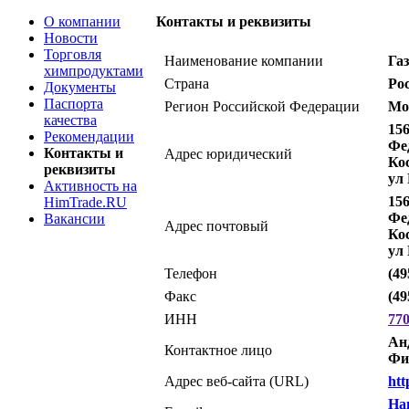
О компании
Контакты и реквизиты
Новости
Торговля
Наименование компании
Га
химпродуктами
Страна
Ро
Документы
Паспорта
Регион Российской Федерации
Мо
качества
15
Рекомендации
Фе
Контакты и
Адрес юридический
Ко
реквизиты
ул 
Активность на
15
HimTrade.RU
Фе
Вакансии
Адрес почтовый
Ко
ул 
Телефон
(49
Факс
(49
ИНН
77
Ан
Контактное лицо
Фи
Адрес веб-сайта (URL)
htt
На