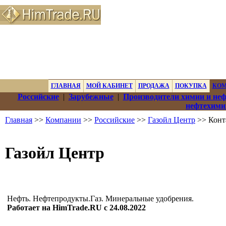
ГЛАВНАЯ
МОЙ КАБИНЕТ
ПРОДАЖА
ПОКУПКА
КО
Российские
|
Зарубежные
|
Производители химии и не
нефтехими
Главная
>>
Компании
>>
Российские
>>
Газойл Центр
>> Конт
Газойл Центр
Нефть. Нефтепродукты.Газ. Минеральные удобрения.
Работает на HimTrade.RU с 24.08.2022