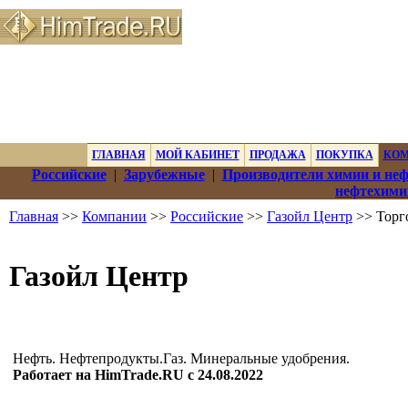
ГЛАВНАЯ
МОЙ КАБИНЕТ
ПРОДАЖА
ПОКУПКА
КО
Российские
|
Зарубежные
|
Производители химии и не
нефтехими
Главная
>>
Компании
>>
Российские
>>
Газойл Центр
>> Торг
Газойл Центр
Нефть. Нефтепродукты.Газ. Минеральные удобрения.
Работает на HimTrade.RU с 24.08.2022