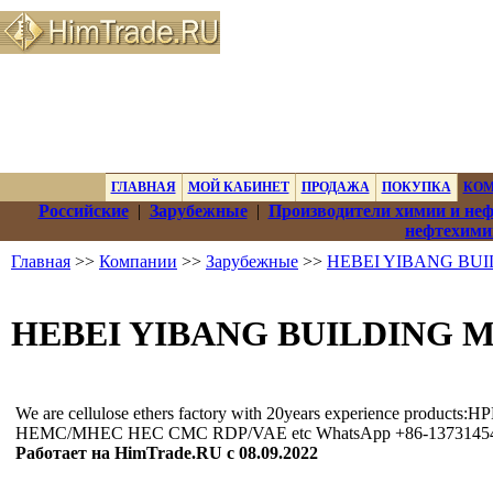
ГЛАВНАЯ
МОЙ КАБИНЕТ
ПРОДАЖА
ПОКУПКА
КО
Российские
|
Зарубежные
|
Производители химии и не
нефтехими
Главная
>>
Компании
>>
Зарубежные
>>
HEBEI YIBANG BUI
HEBEI YIBANG BUILDING M
We are cellulose ethers factory with 20years experience products:
HEMC/MHEC HEC CMC RDP/VAE etc WhatsApp +86-1373145
Работает на HimTrade.RU с 08.09.2022