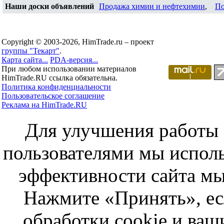
Наши доски объявлений
Продажа химии и нефтехимии
,
По
Copyright © 2003-2026, HimTrade.ru – проект
группы "Текарт"
.
Карта сайта...
PDA-версия...
При любом использовании материалов
HimTrade.RU ссылка обязательна.
Политика конфиденциальности
Пользовательское соглашение
Реклама на HimTrade.RU
Для улучшения работы с
пользователями мы исполь
эффективности сайта мы
Нажмите «Принять», ес
обработки cookie и ва