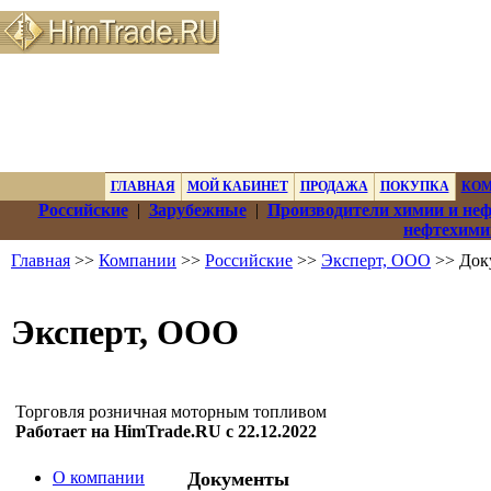
ГЛАВНАЯ
МОЙ КАБИНЕТ
ПРОДАЖА
ПОКУПКА
КО
Российские
|
Зарубежные
|
Производители химии и не
нефтехими
Главная
>>
Компании
>>
Российские
>>
Эксперт, ООО
>> Док
Эксперт, ООО
Торговля розничная моторным топливом
Работает на HimTrade.RU с 22.12.2022
О компании
Документы