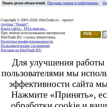
Наши доски объявлений
Продажа химии и нефтехимии
,
По
Copyright © 2003-2026, HimTrade.ru – проект
группы "Текарт"
.
Карта сайта...
PDA-версия...
При любом использовании материалов
HimTrade.RU ссылка обязательна.
Политика конфиденциальности
Пользовательское соглашение
Реклама на HimTrade.RU
Для улучшения работы с
пользователями мы исполь
эффективности сайта мы
Нажмите «Принять», ес
обработки cookie и ва