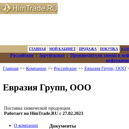
ГЛАВНАЯ
МОЙ КАБИНЕТ
ПРОДАЖА
ПОКУПКА
КО
Российские
|
Зарубежные
|
Производители химии и не
нефтехими
Главная
>>
Компании
>>
Российские
>>
Евразия Групп, ООО
>
Евразия Групп, ООО
Поставка химической продукции.
Работает на HimTrade.RU с 27.02.2023
О компании
Документы