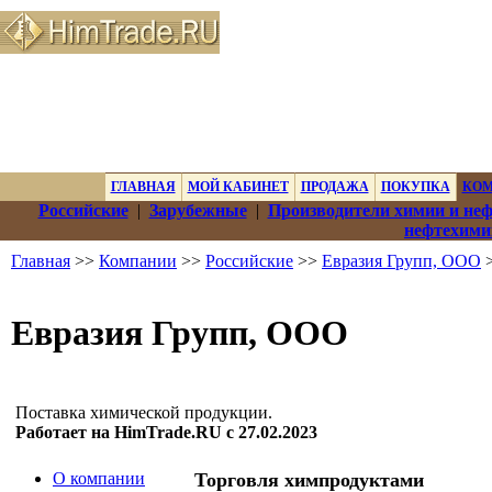
ГЛАВНАЯ
МОЙ КАБИНЕТ
ПРОДАЖА
ПОКУПКА
КО
Российские
|
Зарубежные
|
Производители химии и не
нефтехими
Главная
>>
Компании
>>
Российские
>>
Евразия Групп, ООО
>
Евразия Групп, ООО
Поставка химической продукции.
Работает на HimTrade.RU с 27.02.2023
О компании
Торговля химпродуктами