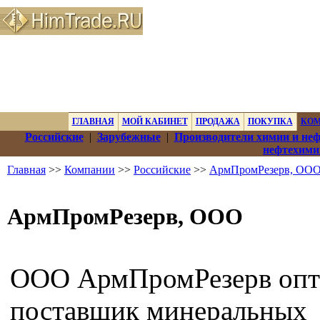
ГЛАВНАЯ
МОЙ КАБИНЕТ
ПРОДАЖА
ПОКУПКА
КО
Российские
|
Зарубежные
|
Производители химии и не
нефтехими
Главная
>>
Компании
>>
Российские
>>
АрмПромРезерв, ОО
АрмПромРезерв, ООО
ООО АрмПромРезерв оп
поставщик минеральных