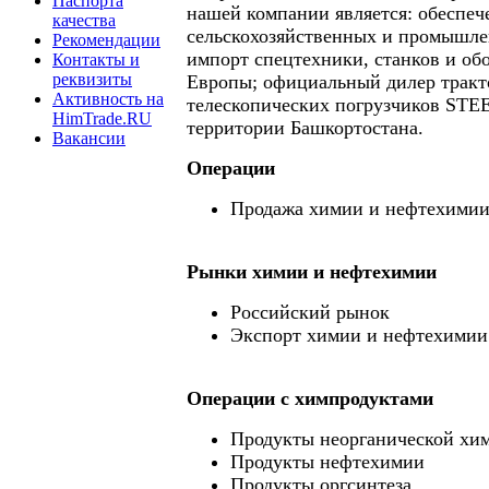
Паспорта
нашей компании является: обеспеч
качества
сельскохозяйственных и промышле
Рекомендации
импорт спецтехники, станков и об
Контакты и
реквизиты
Европы; официальный дилер тра
Активность на
телескопических погрузчиков ST
HimTrade.RU
территории Башкортостана.
Вакансии
Операции
Продажа химии и нефтехими
Рынки химии и нефтехимии
Российский рынок
Экспорт химии и нефтехимии
Операции c химпродуктами
Продукты неорганической хи
Продукты нефтехимии
Продукты оргсинтеза