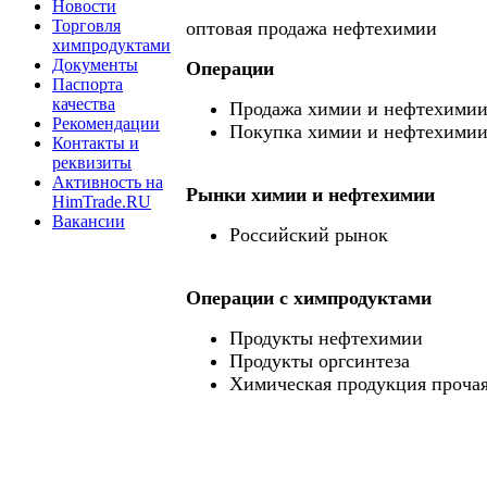
Новости
Торговля
оптовая продажа нефтехимии
химпродуктами
Документы
Операции
Паспорта
качества
Продажа химии и нефтехими
Рекомендации
Покупка химии и нефтехими
Контакты и
реквизиты
Активность на
Рынки химии и нефтехимии
HimTrade.RU
Вакансии
Российский рынок
Операции c химпродуктами
Продукты нефтехимии
Продукты оргсинтеза
Химическая продукция проча