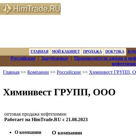
ГЛАВНАЯ
МОЙ КАБИНЕТ
ПРОДАЖА
ПОКУПКА
КО
Российские
|
Зарубежные
|
Производители химии и не
нефтехими
Главная
>>
Компании
>>
Российские
>>
Химинвест ГРУПП, 
Химинвест ГРУПП, ООО
оптовая продажа нефтехимии
Работает на HimTrade.RU с 21.08.2023
О компании
О компании